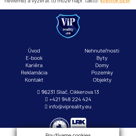
nevieme) a vyzerať to môže napr. takto:
kliknite SEM
Úvod
Nehnuteľnosti
E-book
Byty
Kariéra
Domy
Reklamácia
Pozemky
Kontakt
Objekty
96231 Sliač, Cikkerova 13
+421 948 224 424
info@vipreality.eu
Používame cookies