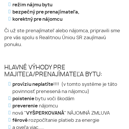
režim nájmu bytu
bezpečný pre prenajímateľa,
korektný pre nájomcu
Či už ste prenajímateľ alebo nájomca, pripravili sme
pre vás spolu s Realitnou Úniou SR zaujímavú
ponuku.
HLAVNÉ VÝHODY PRE
MAJITEĽA/PRENAJÍMATEĽA BYTU:
províziu neplatíte
!!!! (v tomto systéme je táto
povinnosť prenesená na nájomcu)
poistenie
bytu voči škodám
preverenie
nájomcu
nová "
VYŠPERKOVANÁ
" NÁJOMNÁ ZMLUVA
férové
rozpočítanie platieb za energie
a oveľa viac.....