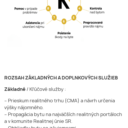
ROZSAH ZÁKLADNÝCH A DOPLNKOVÝCH SLUŽIEB
Základné
/ Kľúčové služby :
– Prieskum realitného trhu (CMA) a návrh určenia
výšky nájomného.
– Propagácia bytu na najväčších realitných portáloch
a v komunite Realitnej únie SR.