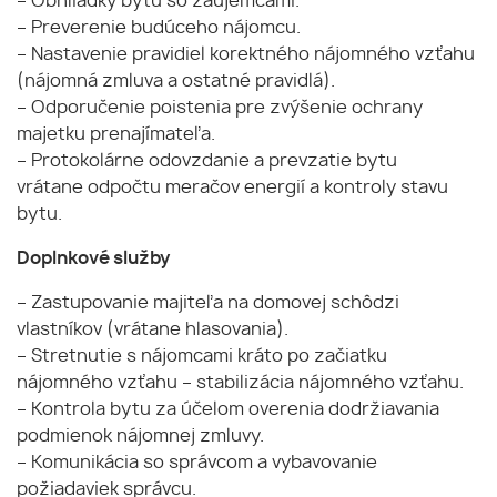
– Obhliadky bytu so záujemcami.
– Preverenie budúceho nájomcu.
– Nastavenie pravidiel korektného nájomného vzťahu
(nájomná zmluva a ostatné pravidlá).
– Odporučenie poistenia pre zvýšenie ochrany
majetku prenajímateľa.
– Protokolárne odovzdanie a prevzatie bytu
vrátane odpočtu meračov energií a kontroly stavu
bytu.
Doplnkové služby
– Zastupovanie majiteľa na domovej schôdzi
vlastníkov (vrátane hlasovania).
– Stretnutie s nájomcami kráto po začiatku
nájomného vzťahu – stabilizácia nájomného vzťahu.
– Kontrola bytu za účelom overenia dodržiavania
podmienok nájomnej zmluvy.
– Komunikácia so správcom a vybavovanie
požiadaviek správcu.