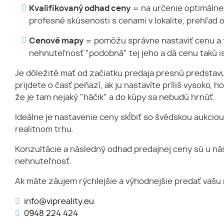
Kvalifikovaný odhad ceny
= na určenie optimálnej
profesné skúsenosti s cenami v lokalite, prehľad 
Cenové mapy
= pomôžu správne nastaviť cenu a to 
nehnuteľnosť "podobná" tej jeho a dá cenu takú is
Je dôležité mať od začiatku predaja presnú predstavu 
prijdete o časť peňazí, ak ju nastavíte príliš vysoko
že je tam nejaký "háčik" a do kúpy sa nebudú hrnúť.
Ideálne je nastavenie ceny skĺbiť so švédskou aukciou
realitnom trhu.
Konzultácie a následný odhad predajnej ceny sú u n
nehnuteľnosť.
Ak máte záujem rýchlejšie a výhodnejšie predať vašu 
info@vipreality.eu
0948 224 424