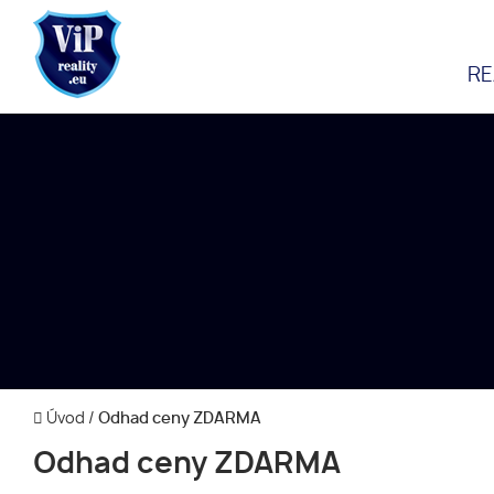
RE
Úvod
/
Odhad ceny ZDARMA
Odhad ceny ZDARMA