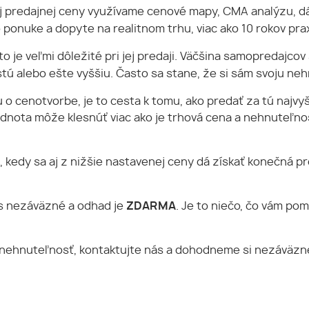
 predajnej ceny využívame cenové mapy, CMA analýzu, dát
o ponuke a dopyte na realitnom trhu, viac ako 10 rokov pr
je veľmi dôležité pri jej predaji. Väčšina samopredajcov 
tú alebo ešte vyššiu. Často sa stane, že si sám svoju ne
o cenotvorbe, je to cesta k tomu, ako predať za tú najvyš
, hodnota môže klesnúť viac ako je trhová cena a nehnuteľn
, kedy sa aj z nižšie nastavenej ceny dá získať konečná pr
ás nezáväzné a odhad je
ZDARMA
. Je to niečo, čo vám po
nehnuteľnosť, kontaktujte nás a dohodneme si nezáväzné s