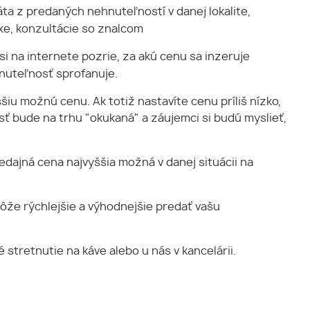
a z predaných nehnuteľností v danej lokalite,
axe, konzultácie so znalcom
si na internete pozrie, za akú cenu sa inzeruje
hnuteľnosť sprofanuje.
šiu možnú cenu. Ak totiž nastavíte cenu príliš nízko,
osť bude na trhu "okukaná" a záujemci si budú myslieť,
edajná cena najvyššia možná v danej situácii na
môže rýchlejšie a výhodnejšie predať vašu
tretnutie na káve alebo u nás v kancelárii.