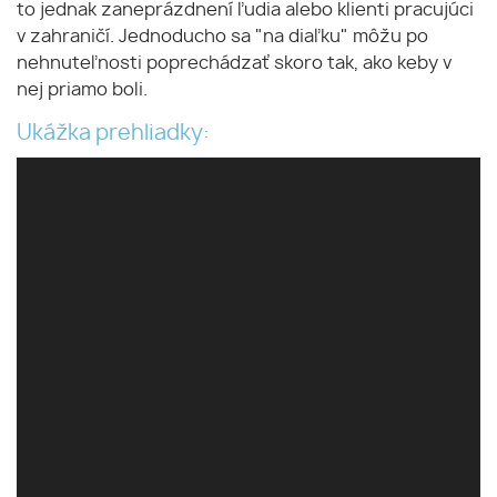
to jednak zaneprázdnení ľudia alebo klienti pracujúci
v zahraničí. Jednoducho sa "na diaľku" môžu po
nehnuteľnosti poprechádzať skoro tak, ako keby v
nej priamo boli.
Ukážka prehliadky: