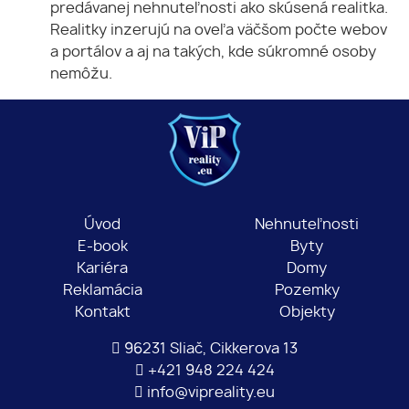
predávanej nehnuteľnosti ako skúsená realitka.
Realitky inzerujú na oveľa väčšom počte webov
a portálov a aj na takých, kde súkromné osoby
nemôžu.
Úvod
Nehnuteľnosti
E-book
Byty
Kariéra
Domy
Reklamácia
Pozemky
Kontakt
Objekty
96231 Sliač, Cikkerova 13
+421 948 224 424
info@vipreality.eu